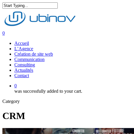
Skip
to
Close
main
Search
content
0
Menu
Accueil
L’Agence
Création de site web
Communication
Consulting
Actualités
Contact
0
was successfully added to your cart.
Category
CRM