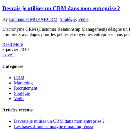
Devrais-je utiliser un CRM dans mon entreprise ?
By
Emmanuel MOZAR
CRM
,
Stratégie
,
Veille
L’acronyme CRM (Customer Relationship Management) désigne un logiciel
nombreux avantages pour les petites et moyennes entreprises mais pour 
Read More
3 janvier 2019
Love
1
Catégories
CRM
Marketing
Recrutement
Stratégie
Veille
Articles récents
Devrais-je utiliser un CRM dans mon entreprise ?
Les bases d’une campagne e-mailing réussi