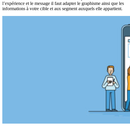
l’expérience et le message il faut adapter le graphisme ainsi que les
informations à votre cible et aux segment auxquels elle appartient.