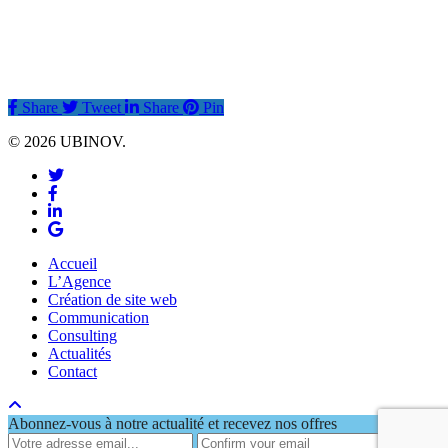
Share
Tweet
Share
Pin
© 2026 UBINOV.
twitter
facebook
linkedin
google-
plus
Close
Accueil
Menu
L’Agence
Création de site web
Communication
Consulting
Actualités
Contact
Abonnez-vous à notre actualité et recevez nos offres