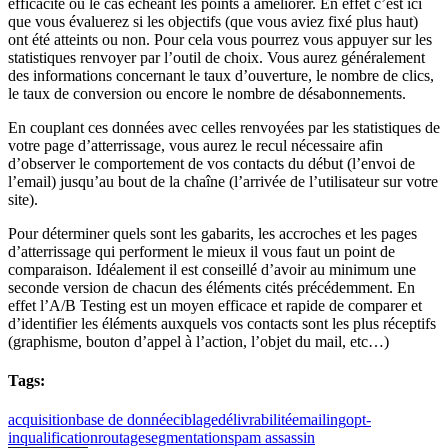
efficacité ou le cas échéant les points à améliorer. En effet c’est ici
que vous évaluerez si les objectifs (que vous aviez fixé plus haut)
ont été atteints ou non. Pour cela vous pourrez vous appuyer sur les
statistiques renvoyer par l’outil de choix. Vous aurez généralement
des informations concernant le taux d’ouverture, le nombre de clics,
le taux de conversion ou encore le nombre de désabonnements.
En couplant ces données avec celles renvoyées par les statistiques de
votre page d’atterrissage, vous aurez le recul nécessaire afin
d’observer le comportement de vos contacts du début (l’envoi de
l’email) jusqu’au bout de la chaîne (l’arrivée de l’utilisateur sur votre
site).
Pour déterminer quels sont les gabarits, les accroches et les pages
d’atterrissage qui performent le mieux il vous faut un point de
comparaison. Idéalement il est conseillé d’avoir au minimum une
seconde version de chacun des éléments cités précédemment. En
effet l’A/B Testing est un moyen efficace et rapide de comparer et
d’identifier les éléments auxquels vos contacts sont les plus réceptifs
(graphisme, bouton d’appel à l’action, l’objet du mail, etc…)
Tags:
acquisition
base de donnée
ciblage
délivrabilité
emailing
opt-
in
qualification
routage
segmentation
spam assassin