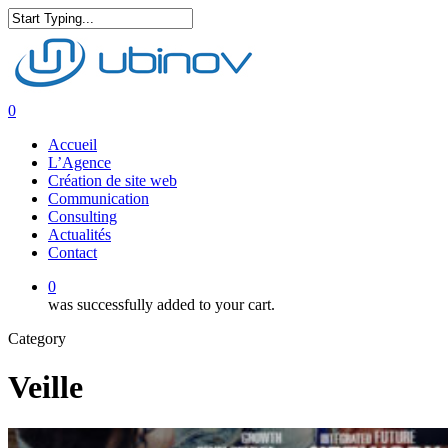
Skip
to
Close
main
Search
content
0
Menu
Accueil
L’Agence
Création de site web
Communication
Consulting
Actualités
Contact
0
was successfully added to your cart.
Category
Veille